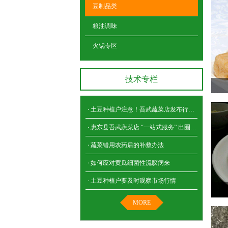
豆制品类
粮油调味
火锅专区
技术专栏
土豆种植户注意！吾武蔬菜店发布行情分析，教你 “盯紧市场巧赚钱”
惠东县吾武蔬菜店 “一站式服务” 出圈，成企事业单位后勤 “贴心管家”
蔬菜错用农药后的补救办法
如何应对黄瓜细菌性流胶病来
土豆种植户要及时观察市场行情
MORE