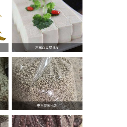
惠东白豆腐批发
惠东薏米批发