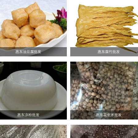
惠东油豆腐批发
惠东腐竹批发
惠东凉粉批发
惠东花生米批发