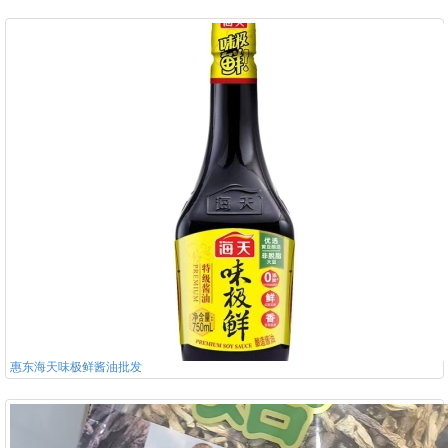
惠东海天味极鲜酱油批发