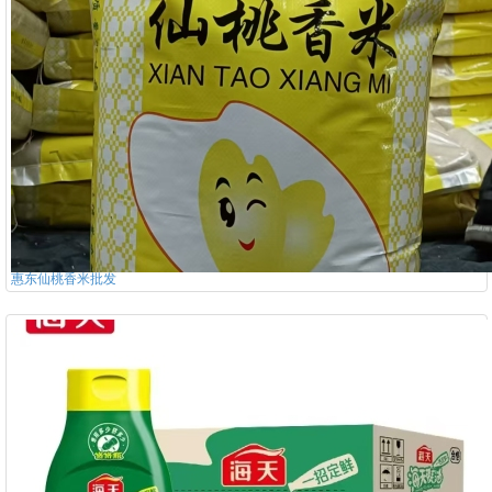
惠东仙桃香米批发