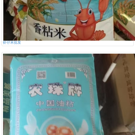
虾仔米批发