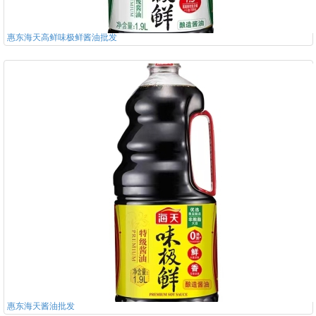
惠东海天高鲜味极鲜酱油批发
惠东海天酱油批发